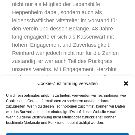
nicht nur als Mitglied der Lebenshilfe
Heppenheim dabei, sondern auch als
leidenschaftlicher Mitstreiter im Vorstand für
den Verein und dessen Belange. 48 Jahre
lang engagierte er sich als Kassenwart mit
hohem Engagement und Zuverlässigkeit.
Reinhard war jedoch nicht nur für die Zahlen
zuständig, er war auch Teil des Rückgrats
unseres Vereins. Mit Engagement, Herzblut
und Humor prägte er unsere Lebenshilfe-
Cookie-Zustimmung verwalten
Familie über viele Jahrzehnte. Wir verlieren
mit ihm einen ausgesprochen engagierten
Um dir ein optimales Erlebnis zu bieten, verwenden wir Technologien wie
Cookies, um Geräteinformationen zu speichern und/oder darauf
Fürsprecher des Vereins und ein Vorbild an
zuzugreifen. Wenn du diesen Technologien zustimmst, können wir Daten
Vereinstreue und Einsatzbereitschaft.
wie das Surfverhalten oder eindeutige IDs auf dieser Website verarbeiten.
Wenn du deine Zustimmung nicht erteilst oder zurückziehst, können
bestimmte Merkmale und Funktionen beeinträchtigt werden.
Unser Mitgefühl gilt seiner Frau Resi, seiner
Familie und allen Angehörigen.