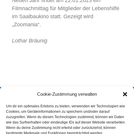
Neuen Jahr findet am 22.01.2023 ein
Filmnachmittag für Mitglieder der Lebenshilfe
im Saalbaukino statt. Gezeigt wird
„Zoomania“.
Lothar Bräunig
Cookie-Zustimmung verwalten
Kontakt
Um dir ein optimales Erlebnis zu bieten, verwenden wir Technologien wie
Telefon: 06252 76642
Cookies, um Geräteinformationen zu speichern und/oder darauf
kontakt@lebenshilfe-heppenheim.de
zuzugreifen. Wenn du diesen Technologien zustimmst, können wir Daten
wie das Surfverhalten oder eindeutige IDs auf dieser Website verarbeiten.
Wenn du deine Zustimmung nicht erteilst oder zurückziehst, können
bestimmte Merkmale und Funktionen beeinträchtigt werden.